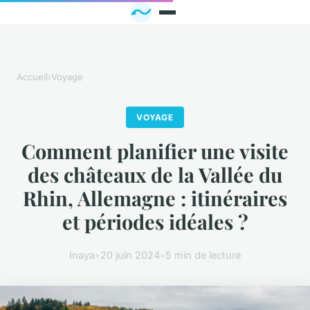
Accueil
›
Voyage
VOYAGE
Comment planifier une visite
des châteaux de la Vallée du
Rhin, Allemagne : itinéraires
et périodes idéales ?
Inaya
•
20 juin 2024
•
5 min de lecture