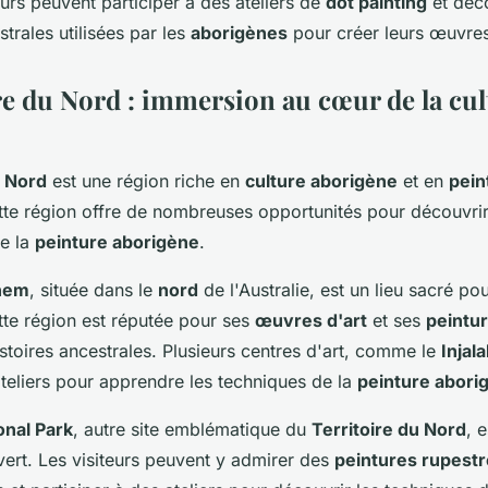
eurs peuvent participer à des ateliers de
dot painting
et déco
trales utilisées par les
aborigènes
pour créer leurs œuvres
ire du Nord : immersion au cœur de la cul
u Nord
est une région riche en
culture aborigène
et en
pein
tte région offre de nombreuses opportunités pour découvri
de la
peinture aborigène
.
hem
, située dans le
nord
de l'Australie, est un lieu sacré pou
tte région est réputée pour ses
œuvres d'art
et ses
peintu
stoires ancestrales. Plusieurs centres d'art, comme le
Injal
teliers pour apprendre les techniques de la
peinture abori
onal Park
, autre site emblématique du
Territoire du Nord
, 
vert. Les visiteurs peuvent y admirer des
peintures rupest