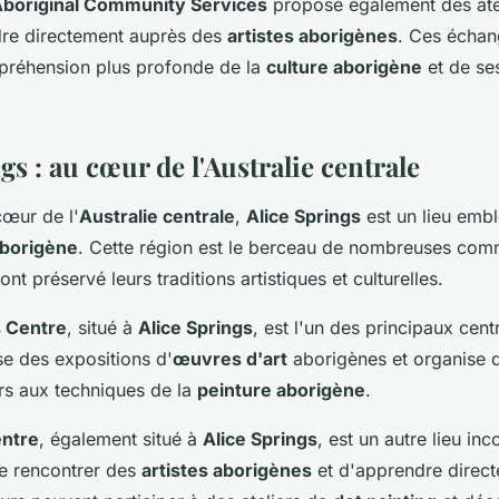
boriginal Community Services
propose également des ate
re directement auprès des
artistes aborigènes
. Ces échan
préhension plus profonde de la
culture aborigène
et de se
gs : au cœur de l'Australie centrale
cœur de l'
Australie centrale
,
Alice Springs
est un lieu emb
aborigène
. Cette région est le berceau de nombreuses co
ont préservé leurs traditions artistiques et culturelles.
s Centre
, situé à
Alice Springs
, est l'un des principaux cent
se des expositions d'
œuvres d'art
aborigènes et organise d
eurs aux techniques de la
peinture aborigène
.
entre
, également situé à
Alice Springs
, est un autre lieu in
e rencontrer des
artistes aborigènes
et d'apprendre direc