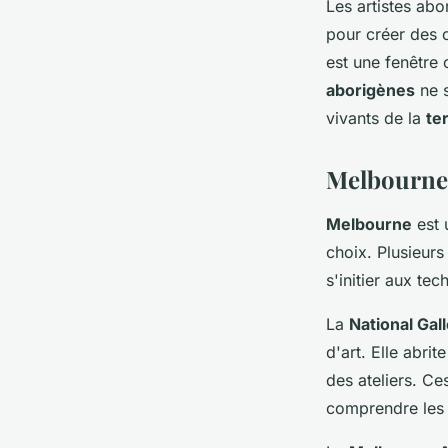
Les artistes abo
pour créer des 
est une fenêtre
aborigènes
ne s
vivants de la
te
Melbourne :
Melbourne
est u
choix. Plusieur
s'initier aux te
La
National Gall
d'art. Elle abrit
des ateliers. C
comprendre les t