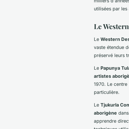
milliers d'année
utilisées par les
Le Western
Le
Western Des
vaste étendue 
préservé leurs tr
Le
Papunya Tula
artistes aborig
1970. Le centre 
particulière.
Le
Tjukurla Co
aborigène
dans
apprendre dire
techniques utili