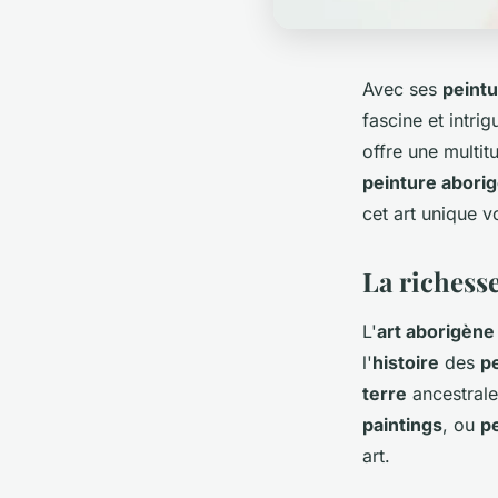
Avec ses
peint
fascine et intri
offre une multit
peinture abori
cet art unique v
La richesse
L'
art aborigène
l'
histoire
des
p
terre
ancestrale
paintings
, ou
pe
art.