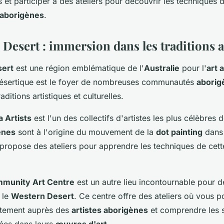
s et participer à des ateliers pour découvrir les techniques 
aborigènes
.
 Desert : immersion dans les traditions a
ert
est une région emblématique de l'
Australie
pour l'
art 
désertique est le foyer de nombreuses communautés
aborig
aditions artistiques et culturelles.
 Artists
est l'un des collectifs d'artistes les plus célèbres 
ènes
sont à l'origine du mouvement de la
dot painting
dans 
propose des ateliers pour apprendre les techniques de cette
mmunity Art Centre
est un autre lieu incontournable pour dé
 le
Western Desert
. Ce centre offre des ateliers où vous 
ctement auprès des
artistes aborigènes
et comprendre les s
sées dans leurs
œuvres d'art
.