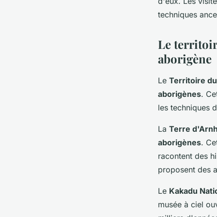
d'eux. Les visit
techniques ances
Le territo
aborigène
Le
Territoire d
aborigènes
. Ce
les techniques 
La
Terre d'Arn
aborigènes
. Ce
racontent des hi
proposent des a
Le
Kakadu Nati
musée à ciel ou