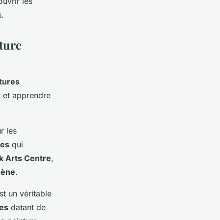
uvrir les
.
ture
tures
r et apprendre
r les
res
qui
ak Arts Centre
,
gène
.
est un véritable
res
datant de