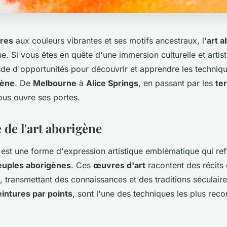
ures
aux couleurs vibrantes et ses motifs ancestraux, l'
art 
gue. Si vous êtes en quête d'une immersion culturelle et artis
ude d'opportunités pour découvrir et apprendre les techniqu
gène
. De
Melbourne
à
Alice Springs
, en passant par les
te
ous ouvre ses portes.
 de l'art aborigène
est une forme d'expression artistique emblématique qui refl
euples aborigènes
. Ces
œuvres d'art
racontent des récits
, transmettant des connaissances et des traditions séculair
intures par points
, sont l'une des techniques les plus rec