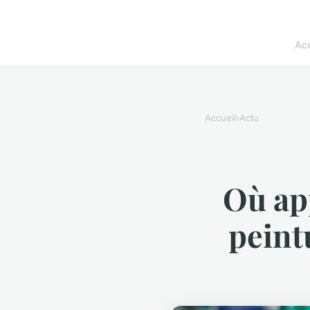
Acc
Accueil
›
Actu
Où ap
peint