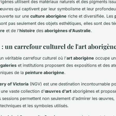
rigènes utilisent des matériaux naturels et des pigments issu
œuvres qui captivent par leur symbolisme et leur profondeu
 ouverte sur une
culture aborigène
riche et diversifiée. Les
ont pas seulement des objets esthétiques, elles sont des 
rre
et de l'
histoire
des
aborigènes d'Australie
.
 un carrefour culturel de l'art aborigèn
n véritable carrefour culturel où l'
art aborigène
occupe un
s
galeries
et institutions proposent des expositions et des at
chniques de la
peinture aborigène
.
ery of Victoria
(NGV) est une destination incontournable po
e une vaste collection d'
œuvres d'art
aborigènes et propose
es sessions permettent non seulement d'admirer les œuvres,
echniques et les symboles utilisés.