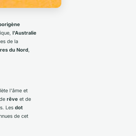
aborigène
tique,
l'Australie
es de la
rres du Nord
,
ète l'âme et
 de
rêve
et de
es. Les
dot
onnues de cet