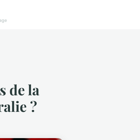
age
 de la
alie ?