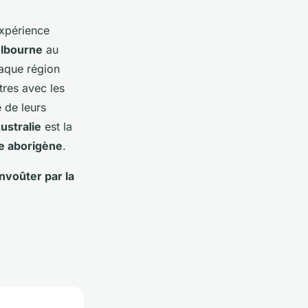
xpérience
lbourne
au
haque région
tres avec les
 de leurs
ustralie
est la
e aborigène
.
nvoûter par la