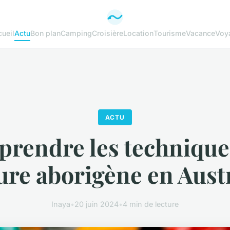
ueil
Actu
Bon plan
Camping
Croisière
Location
Tourisme
Vacance
Voy
ACTU
prendre les techniques
ure aborigène en Austr
Inaya
•
20 juin 2024
•
4 min de lecture