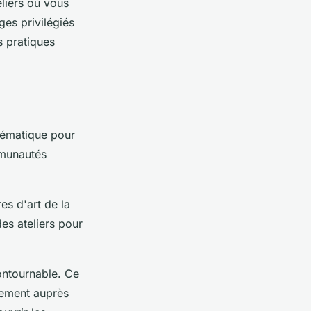
liers où vous
ges privilégiés
s pratiques
lématique pour
mmunautés
res d'art de la
es ateliers pour
contournable. Ce
tement auprès