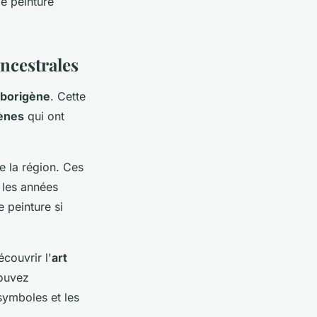
de peinture
ncestrales
aborigène
. Cette
ènes
qui ont
de la région. Ces
les années
 peinture si
couvrir l'
art
pouvez
ymboles et les