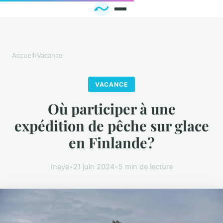
Accueil
›
Vacance
VACANCE
Où participer à une
expédition de pêche sur glace
en Finlande?
Inaya
•
21 juin 2024
•
5 min de lecture