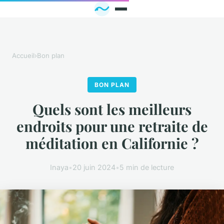
Accueil
›
Bon plan
BON PLAN
Quels sont les meilleurs
endroits pour une retraite de
méditation en Californie ?
Inaya
•
20 juin 2024
•
5 min de lecture