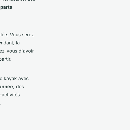
parts
galée. Vous serez
endant, la
ez-vous d'avoir
artir.
le kayak avec
onnée
, des
-activités
.