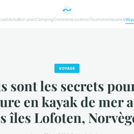
ueil
Actu
Bon plan
Camping
Croisière
Location
Tourisme
Vacance
Voy
VOYAGE
s sont les secrets pou
ure en kayak de mer 
s îles Lofoten, Norvèg