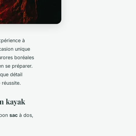
xpérience à
ccasion unique
urores boréales
en se préparer.
aque détail
réussite.
en kayak
 bon
sac
à dos,