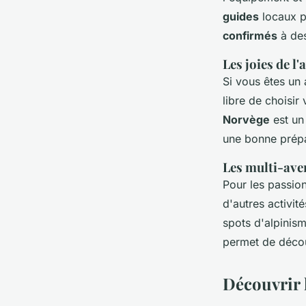
guides
locaux p
confirmés
à de
Les joies de l
Si vous êtes un 
libre de choisir
Norvège
est u
une bonne prépar
Les multi-ave
Pour les passio
d'autres activit
spots d'alpinis
permet de découv
Découvrir l