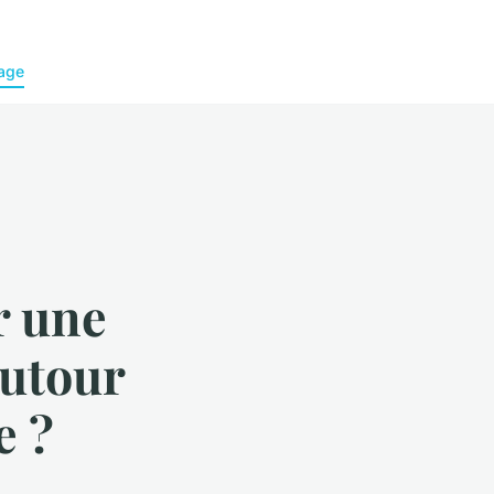
age
r une
autour
e ?