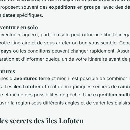
roposent souvent des
expéditions
en
groupe
, avec des
dé
s
dates
spécifiques.
'aventure en solo
aventurier aguerri, partir en solo peut offrir une liberté iné
 votre itinéraire et de vous arrêter où bon vous semble. Cep
n
pays
où les conditions peuvent changer rapidement. Assur
ation et d'informer quelqu'un de votre itinéraire avant de p
ntures
nnés d'
aventures terre
et mer, il est possible de combiner 
és. Les
îles Lofoten
offrent de magnifiques sentiers de
rand
me et même des possibilités de pêche. Une
expédition multi
rir la région sous différents angles et de varier les plaisirs
es secrets des îles Lofoten