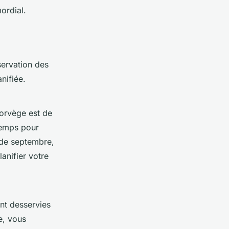
ordial.
servation des
nifiée.
orvège est de
temps pour
 de septembre,
anifier votre
nt desservies
e, vous