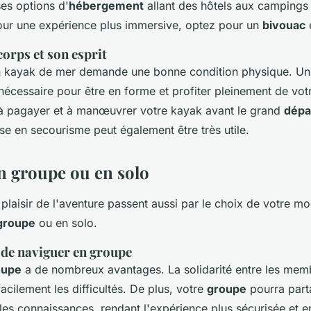
es options d'
hébergement
allant des hôtels aux campings
our une expérience plus immersive, optez pour un
bivouac
e
orps et son esprit
n kayak de mer demande une bonne condition physique. U
nécessaire pour être en forme et profiter pleinement de vo
à pagayer et à manœuvrer votre kayak avant le grand
dépa
se en secourisme peut également être très utile.
n groupe ou en solo
e plaisir de l'aventure passent aussi par le choix de votre m
groupe
ou en solo.
 de naviguer en groupe
oupe
a de nombreux avantages. La solidarité entre les mem
acilement les difficultés. De plus, votre
groupe
pourra part
les connaissances, rendant l'expérience plus sécurisée et e