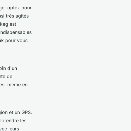
ge, optez pour
i très agités
skeg est
indispensables
yak pour vous
oin d'un
nte de
bles, même en
gion et un GPS.
mprendre les
vec leurs