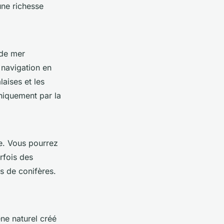
une richesse
 de mer
 navigation en
aises et les
uniquement par la
e. Vous pourrez
rfois des
ts de conifères.
ne naturel créé