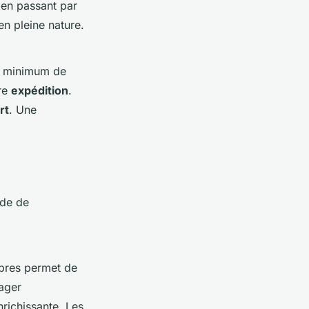
 en passant par
n pleine nature.
n minimum de
tre
expédition
.
rt
. Une
ode de
bres permet de
ager
nrichissante. Les