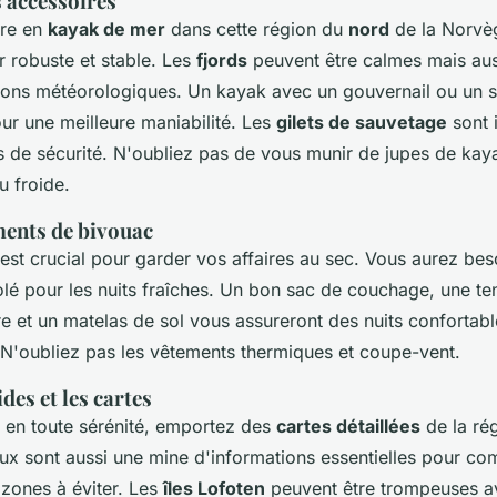
s accessoires
ure en
kayak de mer
dans cette région du
nord
de la Norvè
 robuste et stable. Les
fjords
peuvent être calmes mais auss
tions météorologiques. Un kayak avec un gouvernail ou un 
 une meilleure maniabilité. Les
gilets de sauvetage
sont 
s de sécurité. N'oubliez pas de vous munir de jupes de ka
u froide.
ments de bivouac
st crucial pour garder vos affaires au sec. Vous aurez bes
olé pour les nuits fraîches. Un bon sac de couchage, une te
e et un matelas de sol vous assureront des nuits conforta
 N'oubliez pas les vêtements thermiques et coupe-vent.
des et les cartes
en toute sérénité, emportez des
cartes détaillées
de la ré
ux sont aussi une mine d'informations essentielles pour co
s zones à éviter. Les
îles Lofoten
peuvent être trompeuses a