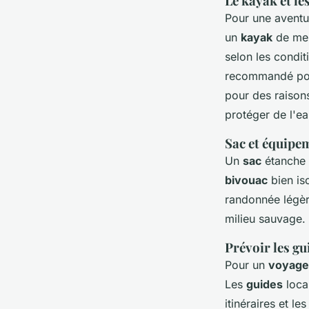
Le kayak et le
Pour une avent
un
kayak
de mer
selon les condi
recommandé pour
pour des raison
protéger de l'ea
Sac et équipe
Un
sac
étanche e
bivouac
bien is
randonnée légèr
milieu sauvage.
Prévoir les gui
Pour un
voyage
Les
guides
loca
itinéraires et le