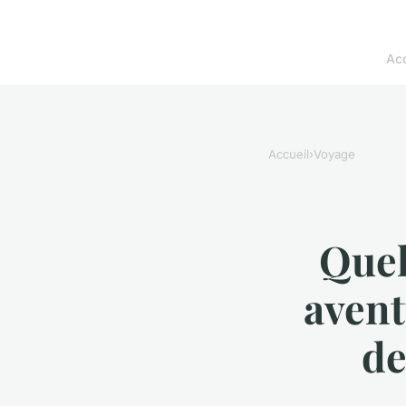
Acc
Accueil
›
Voyage
Quel
avent
de