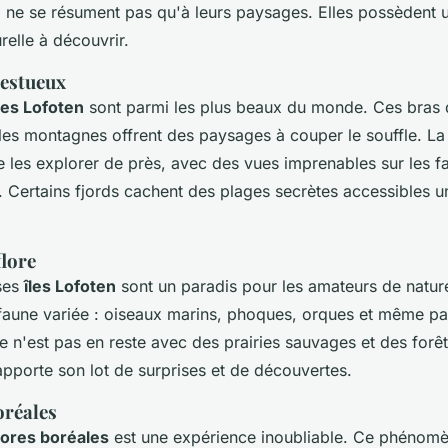
n
ne se résument pas qu'à leurs paysages. Elles possèdent 
urelle à découvrir.
jestueux
les Lofoten
sont parmi les plus beaux du monde. Ces bras
 les montagnes offrent des paysages à couper le souffle. La
les explorer de près, avec des vues imprenables sur les fal
s. Certains fjords cachent des plages secrètes accessibles 
flore
ses
îles Lofoten
sont un paradis pour les amateurs de natur
faune variée : oiseaux marins, phoques, orques et même pa
re n'est pas en reste avec des prairies sauvages et des forê
pporte son lot de surprises et de découvertes.
oréales
ores boréales
est une expérience inoubliable. Ce phénomè