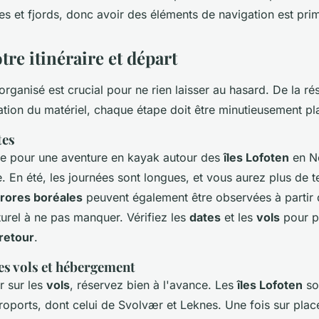
s et fjords, donc avoir des éléments de navigation est prim
otre itinéraire et départ
organisé est crucial pour ne rien laisser au hasard. De la ré
ation du matériel, chaque étape doit être minutieusement pla
tes
le pour une aventure en kayak autour des
îles Lofoten
en N
. En été, les journées sont longues, et vous aurez plus de 
rores boréales
peuvent également être observées à partir
urel à ne pas manquer. Vérifiez les
dates
et les
vols
pour pl
retour
.
es vols et hébergement
 sur les
vols
, réservez bien à l'avance. Les
îles Lofoten
so
roports, dont celui de Svolvær et Leknes. Une fois sur plac