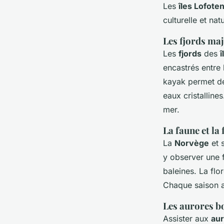
Les
îles Lofote
culturelle et nat
Les fjords ma
Les
fjords
des
î
encastrés entre
kayak permet de 
eaux cristalline
mer.
La faune et la 
La
Norvège
et 
y observer une 
baleines. La flo
Chaque saison a
Les aurores b
Assister aux
aur